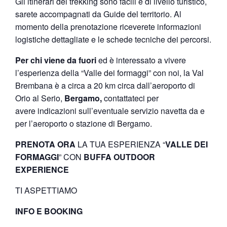
Gli itinerari dei trekking sono facili e di livello turistico,
sarete accompagnati da Guide del territorio. Al
momento della prenotazione riceverete informazioni
logistiche dettagliate e le schede tecniche dei percorsi.
Per chi viene da fuori
ed è interessato a vivere
l’esperienza della “Valle dei formaggi” con noi, la Val
Brembana è a circa a 20 km circa dall’aeroporto di
Orio al Serio,
Bergamo,
contattateci per
avere indicazioni sull’eventuale servizio navetta da e
per l’aeroporto o stazione di Bergamo.
PRENOTA ORA
LA TUA ESPERIENZA “
VALLE DEI
FORMAGGI
” CON
BUFFA OUTDOOR
EXPERIENCE
TI ASPETTIAMO
INFO E BOOKING