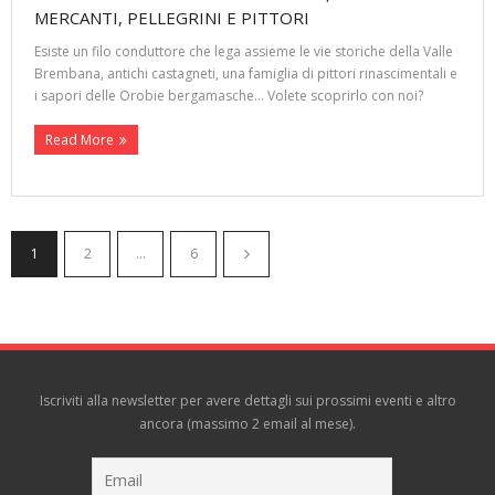
MERCANTI, PELLEGRINI E PITTORI
Esiste un filo conduttore che lega assieme le vie storiche della Valle
Brembana, antichi castagneti, una famiglia di pittori rinascimentali e
i sapori delle Orobie bergamasche… Volete scoprirlo con noi?
Read More
1
2
…
6
Iscriviti alla newsletter per avere dettagli sui prossimi eventi e altro
ancora (massimo 2 email al mese).