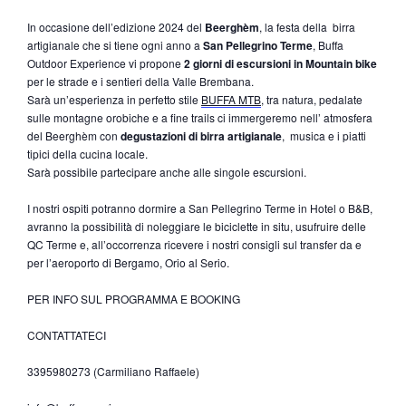
In occasione dell’edizione 2024 del
Beerghèm
, la festa della birra
artigianale che si tiene ogni anno a
San Pellegrino Terme
, Buffa
Outdoor Experience vi propone
2 giorni
di escursioni in Mountain bike
per le strade e i sentieri della Valle Brembana.
Sarà un’esperienza in perfetto stile
BUFFA MTB
, tra natura, pedalate
sulle montagne orobiche e a fine trails ci immergeremo nell’ atmosfera
del Beerghèm con
degustazioni di birra artigianale
, musica e i piatti
tipici della cucina locale.
Sarà possibile partecipare anche alle singole escursioni.
I nostri ospiti potranno dormire a San Pellegrino Terme in Hotel o B&B,
avranno la possibilità di noleggiare le biciclette in situ, usufruire delle
QC Terme e, all’occorrenza ricevere i nostri consigli sul transfer da e
per l’aeroporto di Bergamo, Orio al Serio.
PER INFO SUL PROGRAMMA E BOOKING
CONTATTATECI
3395980273
(Carmiliano Raffaele)