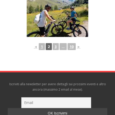
◄
1
2
3
...
10
►
Iscriviti alla newsletter per avere dettagli sui prossimi eventi e altro
ancora (massimo 2 email al mese).